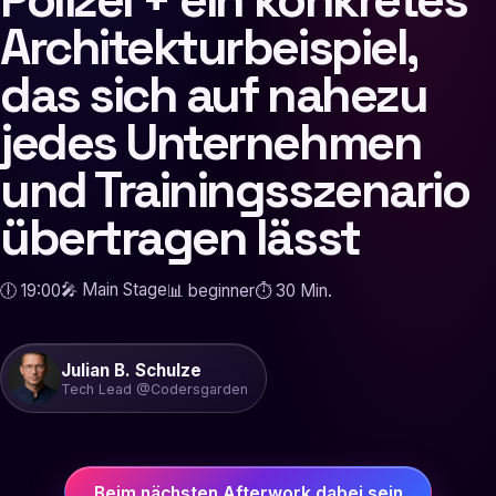
Architekturbeispiel,
das sich auf nahezu
jedes Unternehmen
und Trainingsszenario
übertragen lässt
🎤 Main Stage
🕕 19:00
📊 beginner
⏱ 30 Min.
Julian B. Schulze
Tech Lead @Codersgarden
Beim nächsten Afterwork dabei sein