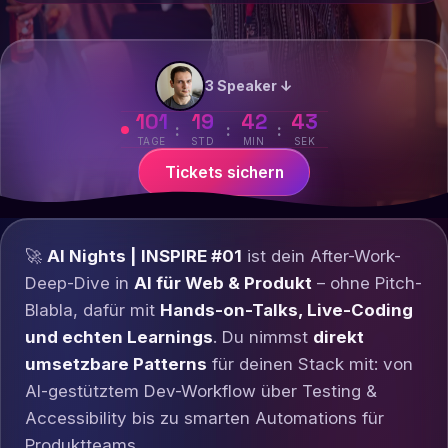
3 Speaker ↓
101
19
42
39
:
:
:
TAGE
STD
MIN
SEK
Tickets sichern
🚀
AI Nights | INSPIRE #01
ist dein After-Work-
Deep-Dive in
AI für Web & Produkt
– ohne Pitch-
Blabla, dafür mit
Hands-on-Talks, Live-Coding
und echten Learnings
. Du nimmst
direkt
umsetzbare Patterns
für deinen Stack mit: von
AI-gestütztem Dev-Workflow über Testing &
Accessibility bis zu smarten Automations für
Produktteams.