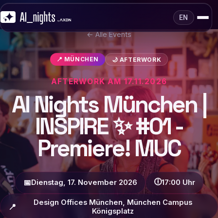
EN
← Alle Events
📍 MÜNCHEN
🌙 AFTERWORK
AFTERWORK AM 17.11.2026
AI Nights München |
INSPIRE ✨ #01 -
Premiere! MUC
🕕
📅
Dienstag, 17. November 2026
17:00 Uhr
Design Offices München, München Campus
📍
Königsplatz